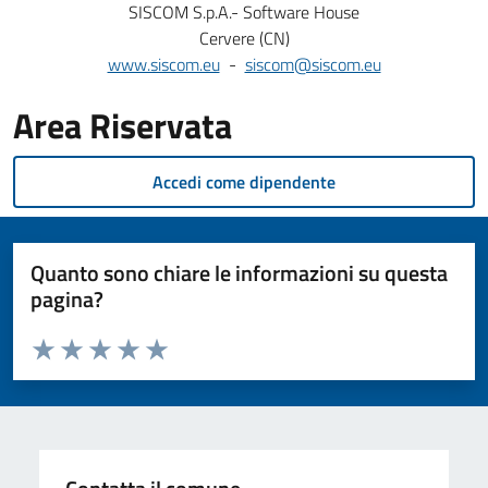
SISCOM S.p.A.- Software House
Cervere (CN)
www.siscom.eu
-
siscom@siscom.eu
Area Riservata
Accedi come dipendente
Quanto sono chiare le informazioni su questa
pagina?
Valuta da 1 a 5 stelle la pagina
Valuta 1 stelle su 5
Valuta 2 stelle su 5
Valuta 3 stelle su 5
Valuta 4 stelle su 5
Valuta 5 stelle su 5