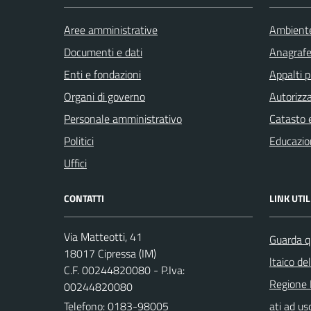
Aree amministrative
Ambient
Documenti e dati
Anagrafe 
Enti e fondazioni
Appalti p
Organi di governo
Autorizza
Personale amministrativo
Catasto e
Politici
Educazio
Uffici
CONTATTI
LINK UTIL
Via Matteotti, 41
Guarda q
18017 Cipressa (IM)
ltaico de
C.F. 00244820080 - P.Iva:
Regione 
00244820080
Telefono:
0183-98005
ati ad us