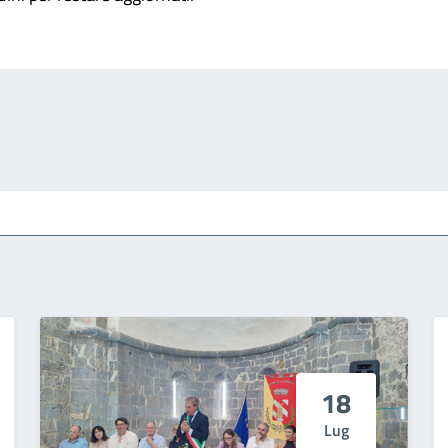
18
Lug