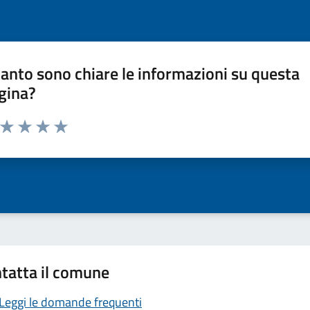
anto sono chiare le informazioni su questa
gina?
a da 1 a 5 stelle la pagina
ta 1 stelle su 5
Valuta 2 stelle su 5
Valuta 3 stelle su 5
Valuta 4 stelle su 5
Valuta 5 stelle su 5
tatta il comune
Leggi le domande frequenti