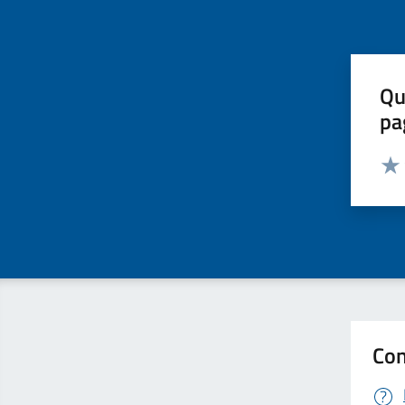
Qu
pa
Valut
Valu
Con