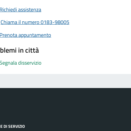
Richiedi assistenza
Chiama il numero 0183-98005
Prenota appuntamento
blemi in città
Segnala disservizio
E DI SERVIZIO