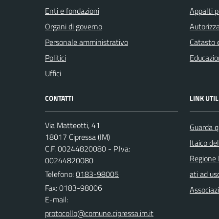
Enti e fondazioni
Appalti p
Organi di governo
Autorizza
Personale amministrativo
Catasto e
Politici
Educazio
Uffici
CONTATTI
LINK UTIL
Via Matteotti, 41
Guarda q
18017 Cipressa (IM)
ltaico de
C.F. 00244820080 - P.Iva:
Regione 
00244820080
Telefono:
0183-98005
ati ad us
Fax: 0183-98006
Associazi
E-mail: