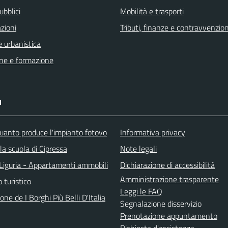
ubblici
Mobilità e trasporti
zioni
Tributi, finanze e contravvenzion
 urbanistica
ne e formazione
I
uanto produce l'impianto fotovo
Informativa privacy
lla scuola di Cipressa
Note legali
Liguria - Appartamenti ammobili
Dichiarazione di accessibilità
Amministrazione trasparente
o turistico
Leggi le FAQ
one de I Borghi Più Belli D'Italia
Segnalazione disservizio
Prenotazione appuntamento
Richiesta d'assistenza