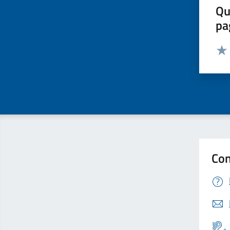
Qu
pa
Valut
Valu
Con