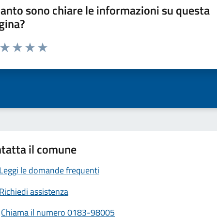
anto sono chiare le informazioni su questa
gina?
a da 1 a 5 stelle la pagina
ta 1 stelle su 5
Valuta 2 stelle su 5
Valuta 3 stelle su 5
Valuta 4 stelle su 5
Valuta 5 stelle su 5
tatta il comune
Leggi le domande frequenti
Richiedi assistenza
Chiama il numero 0183-98005