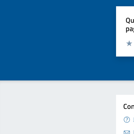
Qu
pa
Valut
Valu
Con