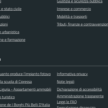
e
Giustizia e sicurezza pubblica
e stato civile
Imprese e commercio
ubblici
Mobilità e trasporti
zioni
Tributi, finanze e contravvenzion
 urbanistica
ne e formazione
I
uanto produce l'impianto fotovo
Informativa privacy
lla scuola di Cipressa
Note legali
Liguria - Appartamenti ammobili
Dichiarazione di accessibilità
Amministrazione trasparente
o turistico
Leggi le FAQ
one de I Borghi Più Belli D'Italia
Segnalazione disservizio