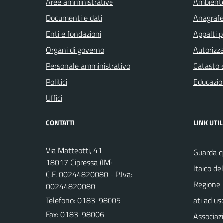
Aree amministrative
Ambient
Documenti e dati
Anagrafe 
Enti e fondazioni
Appalti p
Organi di governo
Autorizza
Personale amministrativo
Catasto e
Politici
Educazio
Uffici
CONTATTI
LINK UTIL
Via Matteotti, 41
Guarda q
18017 Cipressa (IM)
ltaico de
C.F. 00244820080 - P.Iva:
Regione 
00244820080
Telefono:
0183-98005
ati ad us
Fax: 0183-98006
Associazi