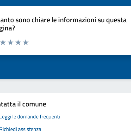
anto sono chiare le informazioni su questa
gina?
a da 1 a 5 stelle la pagina
ta 1 stelle su 5
Valuta 2 stelle su 5
Valuta 3 stelle su 5
Valuta 4 stelle su 5
Valuta 5 stelle su 5
tatta il comune
Leggi le domande frequenti
Richiedi assistenza