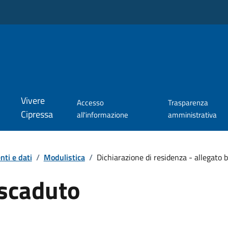
Vivere
Accesso
Trasparenza
Cipressa
all'informazione
amministrativa
ti e dati
/
Modulistica
/
Dichiarazione di residenza - allegato b
scaduto