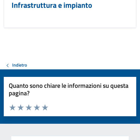
Infrastruttura e impianto
Indietro
Quanto sono chiare le informazioni su questa
pagina?
Valuta da 1 a 5 stelle la pagina
Valuta 1 stelle su 5
Valuta 2 stelle su 5
Valuta 3 stelle su 5
Valuta 4 stelle su 5
Valuta 5 stelle su 5