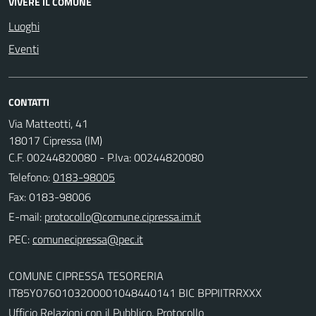
VIVERE IL COMUNE
Luoghi
Eventi
CONTATTI
Via Matteotti, 41
18017 Cipressa (IM)
C.F. 00244820080 - P.Iva: 00244820080
Telefono:
0183-98005
Fax: 0183-98006
E-mail:
PEC:
COMUNE CIPRESSA TESORERIA
IT85Y0760103200001048440141 BIC BPPIITRRXXX
Ufficio Relazioni con il Pubblico, Protocollo