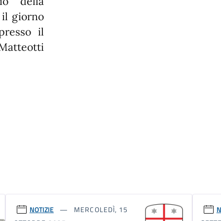
io della
il giorno
presso il
Matteotti
NOTIZIE
MERCOLEDÌ, 15
N