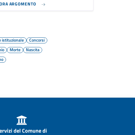
LORA ARGOMENTO
istituzionale
Concorsi
nio
Morte
Nascita
mo
ervizi del Comune di