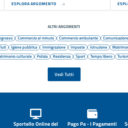
ESPLORA ARGOMENTO
ESP
ALTRI ARGOMENTI
ingrosso
Commercio al minuto
Commercio ambulante
Comunicazione 
iuti
Igiene pubblica
Immigrazione
Imposte
Istruzione
Matrimo
atrimonio culturale
Polizia
Residenza
Sport
Tempo libero
Turis
Vedi Tutti
Sportello Online del
Pago Pa - I Pagamenti
S