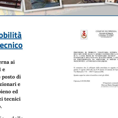
bilità
tecnico
erna ai
1 e
) posto di
zionari e
pieno ed
i tecnici
o.