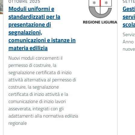
OTTOBRE 2025
SETT
Moduli uniformi e
Gest
standardizzati per la
servi
presentazione di
scol
segnalazioni,
Serviz
comunicazioni e istanze in
Anno 
materia edilizia
nuove 
Nuovi moduli concernenti il
permesso di costruire, la
segnalazione certificata di inizio
attività alternativa al permesso di
costruire, la segnalazione
certificata di inizio attività e la
comunicazione di inizio lavori
asseverata, integrati con gli
adattamenti alla normativa edilizia
regionale