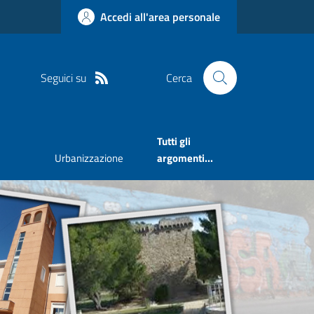
Accedi all'area personale
Seguici su
Cerca
Tutti gli
Urbanizzazione
argomenti...