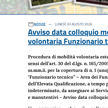
Ultime notizie
NOTIZIE
LUNEDÌ, 03 AGOSTO 2026
Avviso data colloquio mo
volontaria Funzionario 
Procedura di mobilità volontaria est
sensi dell’art. 30 del d.lgs. n. 165/200
ss.mm.ii. per la copertura di n. 1 (uno
"Funzionario tecnico” – Area dei Fun
dell’Elevata Qualificazione, a tempo 
indeterminato, da assegnare ai Serviz
e manutentivi - Avviso data colloqui